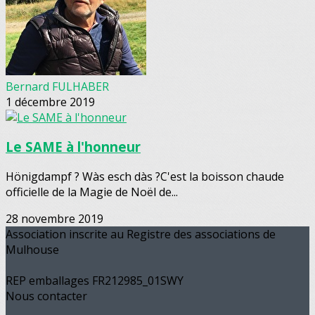
Bernard FULHABER
1 décembre 2019
Le SAME à l'honneur
Hönigdampf ? Wàs esch dàs ?C'est la boisson chaude
officielle de la Magie de Noël de...
28 novembre 2019
Association inscrite au Registre des associations de
Mulhouse
REP emballages FR212985_01SWY
Nous contacter