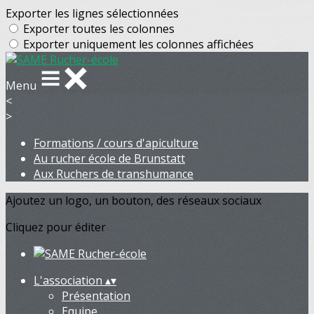
Exporter les lignes sélectionnées
Exporter toutes les colonnes
Exporter uniquement les colonnes affichées
Menu
<
>
Formations / cours d'apiculture
Au rucher école de Brunstatt
Aux Ruchers de transhumance
Ajoutez un logo, un bouton, des réseaux sociaux
Cliquez pour éditer
L'association
▴
▾
Présentation
Equipe