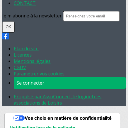
CONTACT
Je m'abonne à la newsletter
OK
Plan du site
Licences
Mentions légales
CGUV
Paramétrer vos cookies
Se connecter
Propulsé par AssoConnect, le logiciel des
associations de Loisirs
Vos choix en matière de confidentialité
Notification lors de la collecte