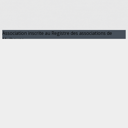
Association inscrite au Registre des associations de
Mulhouse
REP emballages FR212985_01SWY
Nous contacter
CONTACT
Je m'abonne à la newsletter
OK
Plan du site
Licences
Mentions légales